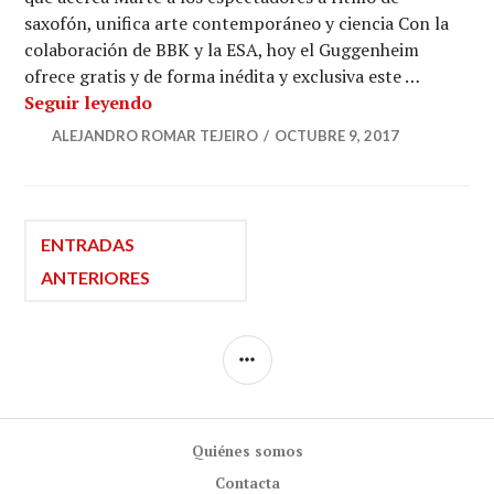
saxofón, unifica arte contemporáneo y ciencia Con la
colaboración de BBK y la ESA, hoy el Guggenheim
ofrece gratis y de forma inédita y exclusiva este …
Sigue en directo el concierto “Chasmata
Seguir leyendo
ALEJANDRO ROMAR TEJEIRO
OCTUBRE 9, 2017
Navegación
ENTRADAS
ANTERIORES
de
BARRA
entradas
LATERAL
Quiénes somos
Contacta