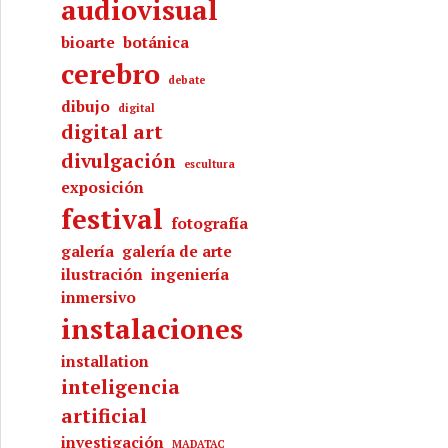
audiovisual
bioarte
botánica
cerebro
debate
dibujo
digital
digital art
divulgación
escultura
exposición
festival
fotografía
galería
galería de arte
ilustración
ingeniería
inmersivo
instalaciones
installation
inteligencia
artificial
investigación
MADATAC