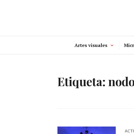
Ir
al
contenido
Artes visuales
Mic
Etiqueta:
nod
ACT