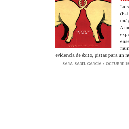
La r
(Est
imág
Arma
expe
ense
mund
evidencia de éxito, pistas para un
SARA ISABEL GARCÍA
OCTUBRE 15