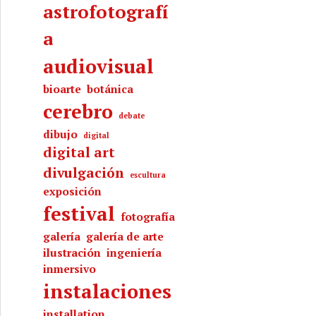
astrofotografí
a
audiovisual
bioarte
botánica
cerebro
debate
dibujo
digital
digital art
divulgación
escultura
exposición
festival
fotografía
galería
galería de arte
ilustración
ingeniería
inmersivo
instalaciones
installation