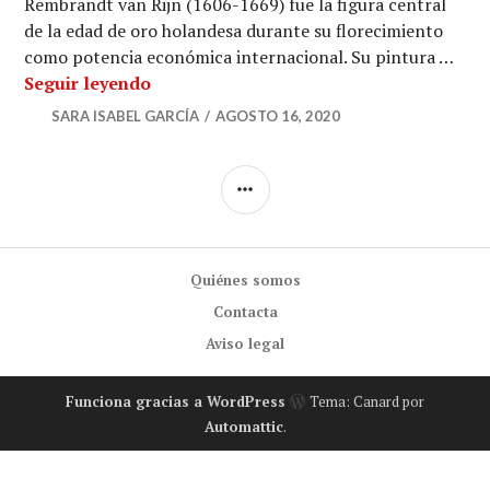
Rembrandt van Rijn (1606-1669) fue la figura central
de la edad de oro holandesa durante su florecimiento
como potencia económica internacional. Su pintura …
Ordenadores que pintan cuadros
Seguir leyendo
SARA ISABEL GARCÍA
AGOSTO 16, 2020
BARRA
LATERAL
Quiénes somos
Contacta
Aviso legal
Funciona gracias a WordPress
Tema: Canard por
Automattic
.