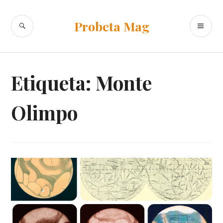
Ir
al
BUSCAR
ME
Probeta Mag
contenido
PR
Etiqueta:
Monte
Olimpo