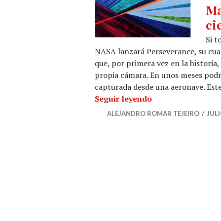
Ma
ci
Si t
NASA lanzará Perseverance, su cuar
que, por primera vez en la histori
propia cámara. En unos meses podr
capturada desde una aeronave. Este
Marte: cinco milen
Seguir leyendo
ALEJANDRO ROMAR TEJEIRO
JULI