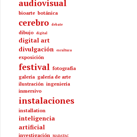
audiovisual
bioarte
botánica
cerebro
debate
dibujo
digital
digital art
divulgación
escultura
exposición
festival
fotografía
galería
galería de arte
ilustración
ingeniería
inmersivo
instalaciones
installation
inteligencia
artificial
investigación
MADATAC