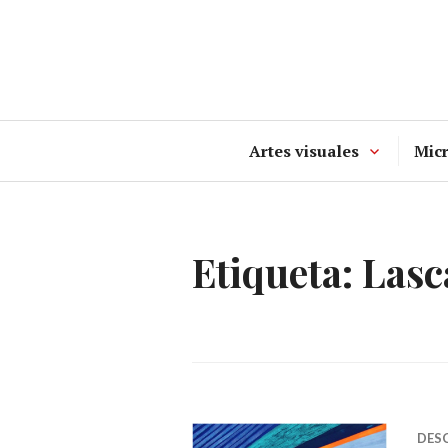
Ir
al
contenido
Artes visuales
Mic
Etiqueta:
Lasc
DES