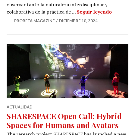
observar tanto la naturaleza interdisciplinar y
Últimos d
colaborativa de la práctica de …
Seguir leyendo
PROBETA MAGAZINE
DICIEMBRE 10, 2024
ACTUALIDAD
SHARESPACE Open Call: Hybrid
Spaces for Humans and Avatars
The research project SHARESPACE has launched a new