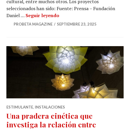
cultural, entre muchos otros. Los proyectos
seleccionados han sido: Fuente: Prensa – Fundación
La Fundación Daniel y Nina Ca
Daniel …
Seguir leyendo
PROBETA MAGAZINE
SEPTIEMBRE 23, 2025
ESTIMULANTE
,
INSTALACIONES
Una pradera cinética que
investiga la relación entre