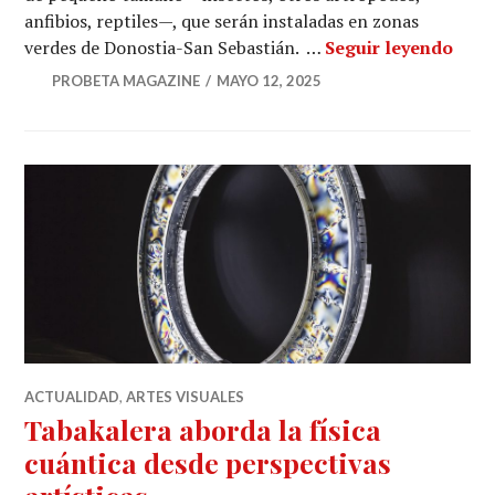
anfibios, reptiles—, que serán instaladas en zonas
Un r
verdes de Donostia-San Sebastián. …
Seguir leyendo
PROBETA MAGAZINE
MAYO 12, 2025
ACTUALIDAD
,
ARTES VISUALES
Tabakalera aborda la física
cuántica desde perspectivas