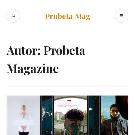
Ir
al
BUSCAR
ME
Probeta Mag
contenido
PR
Autor:
Probeta
Magazine