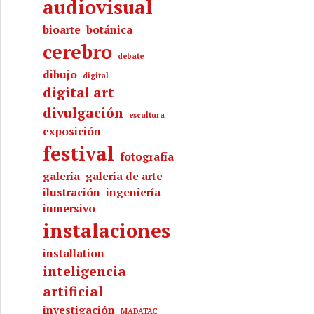
audiovisual
bioarte
botánica
cerebro
debate
dibujo
digital
digital art
divulgación
escultura
exposición
festival
fotografía
galería
galería de arte
ilustración
ingeniería
inmersivo
instalaciones
installation
inteligencia
artificial
investigación
MADATAC