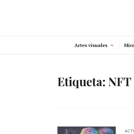
Ir
al
contenido
Artes visuales
Mic
Etiqueta:
NFT 
ACT