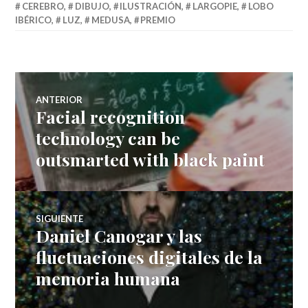
CEREBRO
,
DIBUJO
,
ILUSTRACIÓN
,
LARGOPIE
,
LOBO
IBÉRICO
,
LUZ
,
MEDUSA
,
PREMIO
Navegación
ANTERIOR
Facial recognition
Entrada
de
anterior:
technology can be
outsmarted with black paint
entradas
SIGUIENTE
Daniel Canogar y las
Entrada
siguiente:
fluctuaciones digitales de la
memoria humana